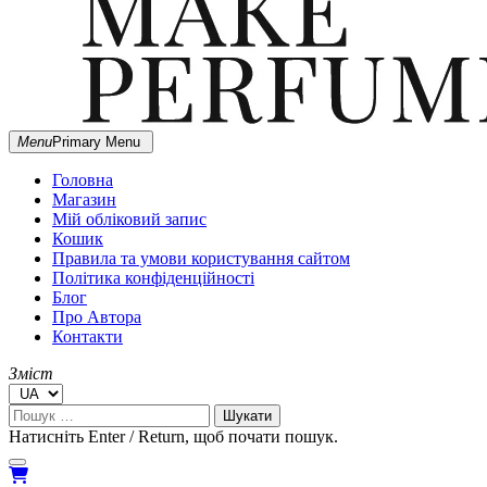
MARGIE
Menu
Primary Menu
Незалежна українська парфумерія
DOESN'T
MAKE
Головна
PERFUMES
Магазин
Мій обліковий запис
Кошик
Правила та умови користування сайтом
Політика конфіденційності
Блог
Про Автора
Контакти
Зміст
Пошук:
Натисніть Enter / Return, щоб почати пошук.
close
open
open
search