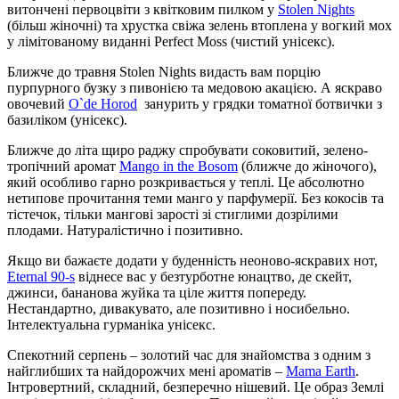
витончені первоцвіти з квітковим пилком у
Stolen Nights
(більш жіночні) та хрустка свіжа зелень втоплена у вогкий мох
у лімітованому виданні Perfect Moss (чистий унісекс).
Ближче до травня Stolen Nights видасть вам порцію
пурпурного бузку з пивонією та медовою акацією. А яскраво
овочевий
O`de Horod
занурить у грядки томатної ботвички з
базиліком (унісекс).
Ближче до літа щиро раджу спробувати соковитий, зелено-
тропічний аромат
Mango in the Bosom
(ближче до жіночого),
який особливо гарно розкривається у теплі. Це абсолютно
нетипове прочитання теми манго у парфумерії. Без кокосів та
тістечок, тільки мангові зарості зі стиглими дозрілими
плодами. Натуралістично і позитивно.
Якщо ви бажаєте додати у буденність неоново-яскравих нот,
Eternal 90-s
віднесе вас у безтурботне юнацтво, де скейт,
джинси, бананова жуйка та ціле життя попереду.
Нестандартно, дивакувато, але позитивно і носибельно.
Інтелектуальна гурманіка унісекс.
Спекотний серпень – золотий час для знайомства з одним з
найглибших та найдорожчих мені ароматів –
Mama Earth
.
Інтровертний, складний, безперечно нішевий. Це образ Землі