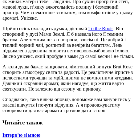
як жінки-матері і тебе – людини. Про сухий прогрітий степ,
медові луки, п’янку алкогольність полину і безмежний
простір. Чим спекотніше за вікном, тим комфортніше у цьому
ароматі. Унісекс.
Щойно осінь охолодить думки, діставай
To the Roots
. Він
створений у дусі Мами Землі. Я б назвала його її темним
братом. Але темним не за настроєм, зовсім ні. Це добрий і
теплий чорний чай, розпитий за вечірнім багаттям. Ледь
піддимлена деревина оповита ветиверово-амбровою імлою.
Звісно унісекс, який пробуде з вами до самої весни і не тільки.
А коли душа бажає танцювати, лімітований випуск Brut Rose
створить атмосферу свята та радості. Це реалістичне ігристе з
пелюстками троянди та мрійливими не компотними ягодами.
Дзвінкий яскравий аромат, який нагадує, що життя варто
святкувати. Не залежно від сезону чи приводу.
Сподіваюсь, така вільна оповідь допоможе вам зануритись у
власні відчуття і почути відлуння. А я продовжуватиму
створювати для вас аромати і розповідати історії.
Читайте також
Інтерв’ю зі мною