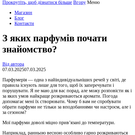
search
sidebar
Прокрутіть, щоб дізнатися більше
Вгору
Меню
form
form
Магазин
Блог
Контакти
З яких парфумів почати
знайомство?
Від автора
07.03.2025
07.03.2025
Парфумерія — одна з найіндивідуальніших речей у світі, де
правила існують лише для того, щоб їх заперечувати і
порушувати. Я не маю для вас порад, але можу розповісти як і
за яких умов найкраще розкриваються аромати. Погода
допомагає мені їх створювати. Чому б вам не спробувати
обрати парфуми не тільки за вподобаннями чи настроєм, але і
за сезоном?
Мої парфуми доволі міцно прив’язані до температури.
Наприклад, ранньою весною особливо гарно розкриваються