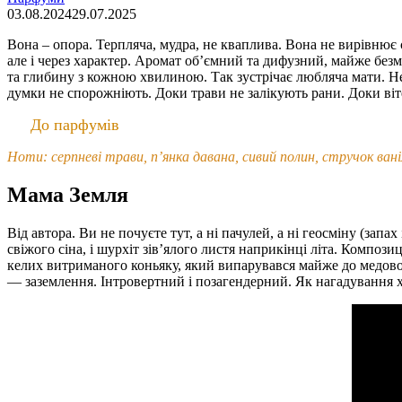
03.08.2024
29.07.2025
Вона – опора. Терпляча, мудра, не кваплива. Вона не вирівнює
але і через характер. Аромат обʼємний та дифузний, майже безм
та глибину з кожною хвилиною. Так зустрічає любляча мати. Не 
думки не спорожніють. Доки трави не залікують рани. Доки віте
До парфумів
Ноти: серпневі трави, пʼянка давана, сивий полин, стручок ваніл
Мама Земля
Від автора. Ви не почуєте тут, а ні пачулей, а ні геосміну (запах
свіжого сіна, і шурхіт зівʼялого листя наприкінці літа. Компо
келих витриманого коньяку, який випарувався майже до медової
— заземлення. Інтровертний і позагендерний. Як нагадування 