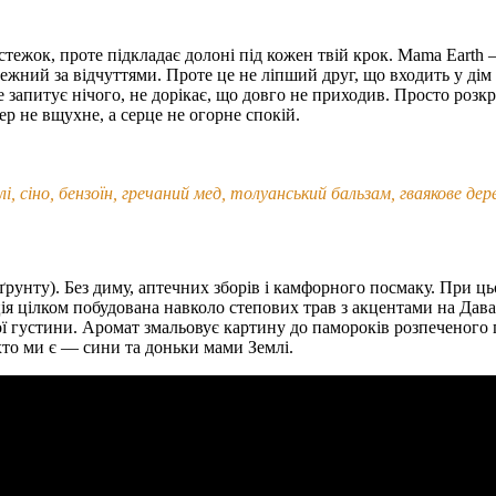
 стежок, проте підкладає долоні під кожен твій крок. Mama Earth
ежний за відчуттями. Проте це не ліпший друг, що входить у дім
запитує нічого, не дорікає, що довго не приходив. Просто розкр
р не вщухне, а серце не огорне спокій.
і, сіно, бензоїн, гречаний мед, толуанський бальзам, гваякове дер
 ґрунту). Без диму, аптечних зборів і камфорного посмаку. При цьом
зиція цілком побудована навколо степових трав з акцентами на Да
 густини. Аромат змальовує картину до памороків розпеченого п
хто ми є — сини та доньки мами Землі.