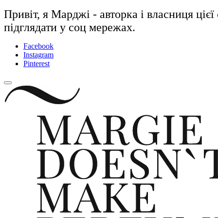
Привіт, я Марджі - авторка і власниця ціє
підглядати у соц мережах.
Facebook
Instagram
Pinterest
close
Skip
sidebar
to
content