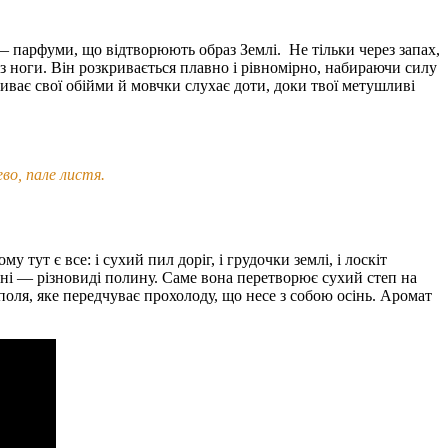
 — парфуми, що відтворюють образ Землі.
Не тільки через запах,
 з ноги. Він розкривається плавно і рівномірно, набираючи силу
иває свої обійми й мовчки слухає доти, доки твої метушливі
ево, пале листя.
у тут є все: і сухий пил доріг, і грудочки землі, і лоскіт
вані — різновиді полину. Саме вона перетворює сухий степ на
оля, яке передчуває прохолоду, що несе з собою осінь. Аромат