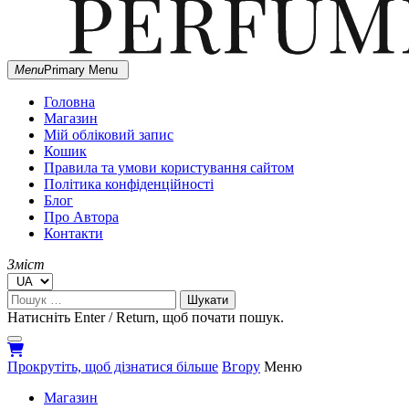
MARGIE
Menu
Primary Menu
Незалежна українська парфумерія
DOESN'T
MAKE
Головна
PERFUMES
Магазин
Мій обліковий запис
Кошик
Правила та умови користування сайтом
Політика конфіденційності
Блог
Про Автора
Контакти
Зміст
Пошук:
Натисніть Enter / Return, щоб почати пошук.
close
open
open
search
search
sidebar
Прокрутіть, щоб дізнатися більше
Вгору
Меню
form
form
Магазин